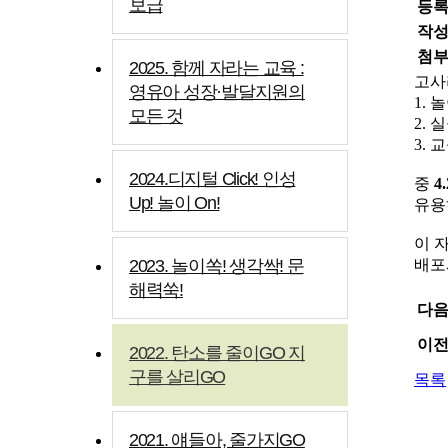
보급
등
작
첨
2025. 함께 자라는 교육 :
고사
영유아 성장·발달지원의
1.
모든 것
2.
3.
2024.디지털 Click! 인성
중
4
Up! 놀이 On!
유용
이 
2023. 놀이쏙! 생각싹! 문
배포
해력쑥!
다
이
2022. 탄소를 줄이GO 지
구를 살리GO
목록
2021. 얘들아, 줄가지GO