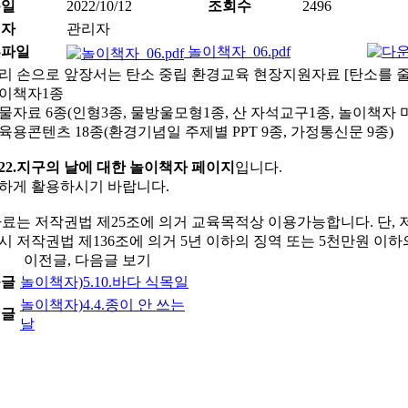
록일
2022/10/12
조회수
2496
성자
관리자
부파일
놀이책자_06.pdf
리 손으로 앞장서는 탄소 중립 환경교육 현장지원자료 [탄소를 줄
 놀이책자1종
 실물자료 6종(인형3종, 물방울모형1종, 산 자석교구1종, 놀이책자
 교육용콘텐츠 18종(환경기념일 주제별 PPT 9종, 가정통신문 9종)
.22.지구의 날에 대한 놀이책자 페이지
입니다.
하게 활용하시기 바랍니다.
자료는 저작권법 제25조에 의거 교육목적상 이용가능합니다. 단, 
시 저작권법 제136조에 의거 5년 이하의 징역 또는 5천만원 이
이전글, 다음글 보기
음글
놀이책자)5.10.바다 식목일
놀이책자)4.4.종이 안 쓰는
전글
날