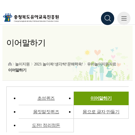
이어말하기
놀이지원
2023. 놀이쏙! 생각싹! 문해력쑥!
유아놀이지원자료
이어말하기
초성퀴즈
이어말하기
몸짓말짓퀴즈
몸으로 글자 만들기
도전! 정리정돈